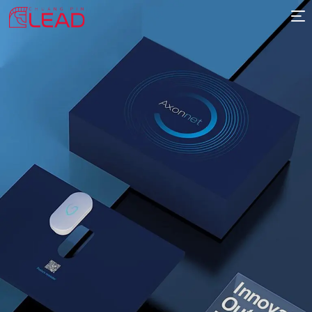
首
页
案
例
服
务
专
项
报
价
新
闻
关
于