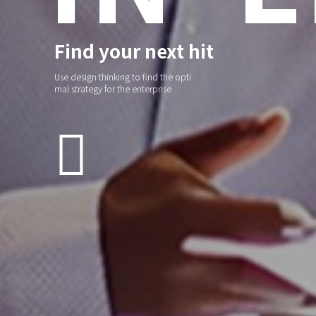
Find your next hit
Use design thinking to find the opti
mal strategy for the enterprise