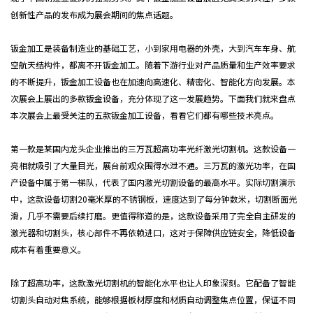
创新性产品的发布成为展会期间的焦点话题。
钣金加工是装备制造业的基础工艺，小到家用电器的外壳，大到汽车车身、航
空航天结构件，都离不开钣金加工。随着下游行业对产品质量和生产效率要求
的不断提升，钣金加工设备也在加速向高速化、精密化、智能化方向发展。本
次展会上展出的多款钣金设备，充分体现了这一发展趋势。下面我们就来盘点
本次展会上最受关注的五款钣金加工设备，看看它们都有哪些技术亮点。
第一款是某国内龙头企业推出的三万瓦超高功率光纤激光切割机。这款设备一
亮相就吸引了大量目光，展台前观众围得水泄不通。三万瓦的激光功率，在国
产设备中属于第一梯队，代表了国内激光切割设备的最高水平。实际切割演示
中，这款设备切割20毫米厚的不锈钢板，速度达到了每分钟数米，切割断面光
滑，几乎不需要后续打磨。更值得称道的是，这款设备采用了完全自主研发的
激光器和切割头，核心部件不再依赖进口，这对于保障供应链安全，降低设备
成本有着重要意义。
除了超高功率，这款激光切割机的智能化水平也让人印象深刻。它配备了智能
切割头自动对焦系统，能够根据板材厚度和材质自动调整焦点位置，保证不同