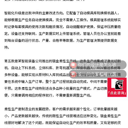
智能化升级是这款冲床的主要改进方向。它配备了自动模具库和换模机器人，
能够根据生产任务自动更换模具，完全不需要人工操作。模具管理系统能够实
时记录每套模具的使用次数和磨损情况，自动提醒维护更换，保证冲压质量稳
定。设备还支持联网，生产数据实时上传管理系统，管理人员在办公室就能看
到每台设备的运行状态、产量、合格率等数据，为生产管理决策提供数据支
持。
你们的设计是怎么收费的呢？
第五款是某智能装备公司推出的钣金柔性生产线。这条生产线集成了激光切割
机、自动上下料系统、立体料库、折弯机器人、焊接机器人、AGV搬运系统等
设计的方案都可以落地量产吗？
多种设备，能够实现从原材料入库到成品出库的全流程自动化生产。用户只需
要在系统中输入生产订单，整个生产过程就能自动完成，中间不需要任何人工
干预。这条柔性生产线特别适合多品种小批量的生产模式，产品切换非常方
便，只需要调用相应的程序就行，不需要重新调整生产线。
柔性生产是制造业的发展趋势，客户的需求越来越个性化，订单批量越来越
小，产品更新越来越快，传统的刚性生产线很难适应这种变化。钣金柔性生产
线很好地解决了这个问题，既能保证自动化生产的效率和质量，又有足够的灵