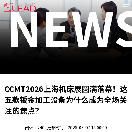
NEW
首
页
案
例
服
务
专
项
报
CENT
价
新
CCMT2026上海机床展圆满落幕！这
闻
关
五款钣金加工设备为什么成为全场关
于
注的焦点？
阅读：240 更新时间：2026-05-07 14:00:00
THE LATEST ADVICE ON THE INDUSTRIAL