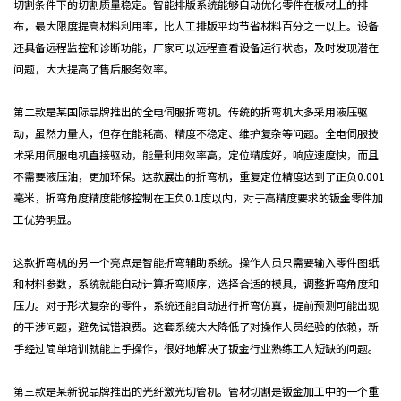
切割条件下的切割质量稳定。智能排版系统能够自动优化零件在板材上的排
布，最大限度提高材料利用率，比人工排版平均节省材料百分之十以上。设备
还具备远程监控和诊断功能，厂家可以远程查看设备运行状态，及时发现潜在
问题，大大提高了售后服务效率。
第二款是某国际品牌推出的全电伺服折弯机。传统的折弯机大多采用液压驱
动，虽然力量大，但存在能耗高、精度不稳定、维护复杂等问题。全电伺服技
术采用伺服电机直接驱动，能量利用效率高，定位精度好，响应速度快，而且
不需要液压油，更加环保。这款展出的折弯机，重复定位精度达到了正负0.001
毫米，折弯角度精度能够控制在正负0.1度以内，对于高精度要求的钣金零件加
工优势明显。
这款折弯机的另一个亮点是智能折弯辅助系统。操作人员只需要输入零件图纸
和材料参数，系统就能自动计算折弯顺序，选择合适的模具，调整折弯角度和
压力。对于形状复杂的零件，系统还能自动进行折弯仿真，提前预测可能出现
的干涉问题，避免试错浪费。这套系统大大降低了对操作人员经验的依赖，新
手经过简单培训就能上手操作，很好地解决了钣金行业熟练工人短缺的问题。
第三款是某新锐品牌推出的光纤激光切管机。管材切割是钣金加工中的一个重