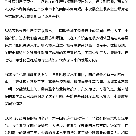
活性应对产品变化。虽然这样的生产线初期投资比较大，但长期来看，节省的
人力成本和提高的生产效率带来的回报非常可观。本次展会上很多企业都对这
种柔性解决方案表现出了浓厚兴趣。
从这五款代表性产品可以看出，中国钣金加工设备行业的发展已经进入了一个
新阶段。过去我们主要是模仿和跟随，现在国产设备在很多领域已经达到甚至
超过了国际先进水平。核心技术自主可控程度越来越高，激光器、数控系统、
伺服电机这些关键部件都有了成熟的国产替代品，不再受制于人。智能化、自
动化、柔性化已经成为行业共识，代表了未来的发展方向。
当然我们也要清醒地认识到，与国际顶尖水平相比，国产设备还有一定的差
距，主要体现在基础工艺、高端数控系统、精密零部件等方面。这些差距不是
一朝一夕能够赶上的，需要整个行业持续投入，久久为功。可喜的是，越来越
多的国内企业已经意识到了这个问题，开始在基础研发上加大投入，走高质量
发展的道路。
CCMT2026展会的成功举办，为中国机床行业提供了一个很好的展示和交流平
台。我们看到了国产设备的巨大进步，也看到了未来的发展方向。钣金加工作
为制造业的基础工艺，设备的技术水平直接决定了整个制造业的竞争力。相信