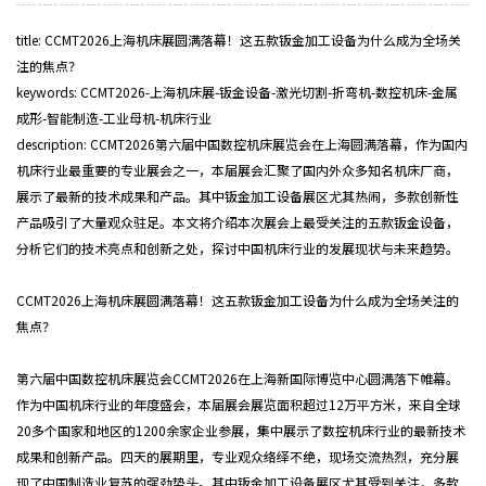
DESIGN INDUSTRY
title: CCMT2026上海机床展圆满落幕！这五款钣金加工设备为什么成为全场关
注的焦点？
keywords: CCMT2026-上海机床展-钣金设备-激光切割-折弯机-数控机床-金属
成形-智能制造-工业母机-机床行业
description: CCMT2026第六届中国数控机床展览会在上海圆满落幕，作为国内
机床行业最重要的专业展会之一，本届展会汇聚了国内外众多知名机床厂商，
展示了最新的技术成果和产品。其中钣金加工设备展区尤其热闹，多款创新性
产品吸引了大量观众驻足。本文将介绍本次展会上最受关注的五款钣金设备，
分析它们的技术亮点和创新之处，探讨中国机床行业的发展现状与未来趋势。
CCMT2026上海机床展圆满落幕！这五款钣金加工设备为什么成为全场关注的
焦点？
第六届中国数控机床展览会CCMT2026在上海新国际博览中心圆满落下帷幕。
作为中国机床行业的年度盛会，本届展会展览面积超过12万平方米，来自全球
20多个国家和地区的1200余家企业参展，集中展示了数控机床行业的最新技术
成果和创新产品。四天的展期里，专业观众络绎不绝，现场交流热烈，充分展
现了中国制造业复苏的强劲势头。其中钣金加工设备展区尤其受到关注，多款