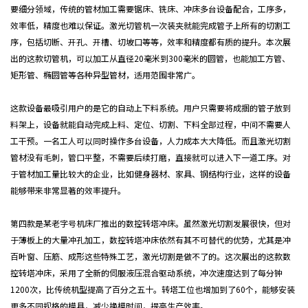
要细分领域，传统的管材加工需要锯床、铣床、冲床多台设备配合，工序多，
效率低，精度也难以保证。激光切管机一次装夹就能完成管子上所有的切割工
序，包括切断、开孔、开槽、切坡口等等，效率和精度都有质的提升。本次展
出的这款切管机，可以加工从直径20毫米到300毫米的圆管，也能加工方管、
矩形管、椭圆管等各种异型管材，适用范围非常广。
这款设备最吸引用户的是它的自动上下料系统。用户只需要将成捆的管子放到
料架上，设备就能自动完成上料、定位、切割、下料全部过程，中间不需要人
工干预。一名工人可以同时操作多台设备，人力成本大大降低。而且激光切割
管材没有毛刺，管口平整，不需要后续打磨，直接就可以进入下一道工序。对
于管材加工量比较大的企业，比如健身器材、家具、钢结构行业，这样的设备
能够带来非常显著的效率提升。
第四款是某老字号机床厂推出的数控转塔冲床。虽然激光切割发展很快，但对
于薄板上的大量冲孔加工，数控转塔冲床依然有其不可替代的优势，尤其是冲
百叶窗、压筋、成形这些特殊工艺，激光切割是做不了的。这次展出的这款数
控转塔冲床，采用了全新的伺服液压混合驱动系统，冲次速度达到了每分钟
1200次，比传统机型提高了百分之五十。转塔工位也增加到了60个，能够安装
更多不同规格的模具，减少换模时间，提高生产效率。