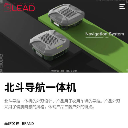
首
页
案
例
服
务
专
项
报
价
新
北斗导航一体机
闻
关
于
北斗导航一体机的外观设计，产品用于农用车辆的导航。产品外观
采用了偏肌肉感的风格，体现产品三防户外的特点。
品牌名称
BRAND