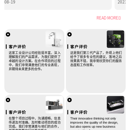
2023-08-19
READ MORE
客户评价
客户评价
这家工业设计公司经验挺丰富，深入
这是我们第三代产品了，外观上他们
理解我们的产品需求，为我们提供了
给予了很多专业性的建议，落地之后
卓越的设计方案。在合作项目的过程
效果真不错，我非常欣赏你们的服务
中，我们非常满意他们的专业表现，
态度和工作效率。
并期待未来更多的合作。
客户评价
客户评价
在整个项目过程中，沟通顺畅，信息
Their innovative thinking not only
传递及时准确。及时推动项目的成功
improves the quality of the design,
手机号
137 **** 4357
预约成功
2026-08-05
02:02:15
完成。我们非常满意与他们的合作，
but also opens up new business