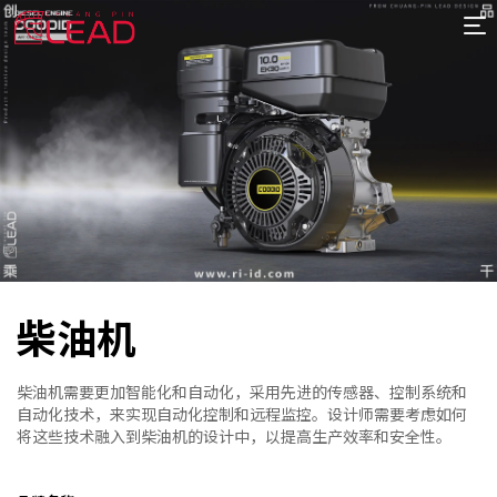
首
页
案
例
服
务
专
项
报
价
新
柴油机
闻
关
于
柴油机需要更加智能化和自动化，采用先进的传感器、控制系统和
自动化技术，来实现自动化控制和远程监控。设计师需要考虑如何
将这些技术融入到柴油机的设计中，以提高生产效率和安全性。