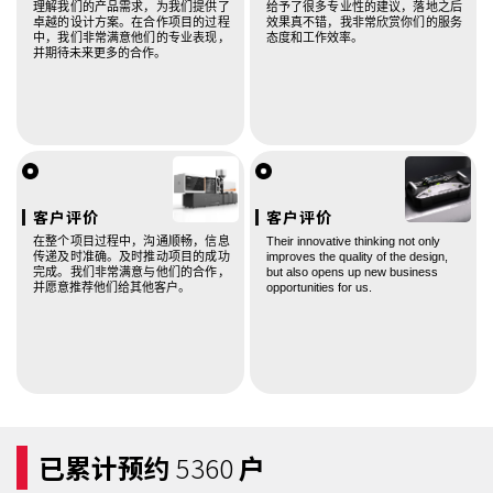
理解我们的产品需求，为我们提供了
给予了很多专业性的建议，落地之后
卓越的设计方案。在合作项目的过程
效果真不错，我非常欣赏你们的服务
中，我们非常满意他们的专业表现，
态度和工作效率。
并期待未来更多的合作。
客户评价
客户评价
手机号
138 **** 3572
预约成功
2026-08-06
11:12:16
在整个项目过程中，沟通顺畅，信息
Their innovative thinking not only
传递及时准确。及时推动项目的成功
improves the quality of the design,
手机号
132 **** 0783
预约成功
2026-08-06
04:10:14
完成。我们非常满意与他们的合作，
but also opens up new business
并愿意推荐他们给其他客户。
opportunities for us.
手机号
130 **** 7841
预约成功
2026-08-07
12:13:17
手机号
156 **** 7548
预约成功
2026-08-07
05:05:13
手机号
133 **** 0281
预约成功
2026-08-08
04:10:14
手机号
135 **** 7306
预约成功
2026-08-08
10:11:15
手机号
133 **** 4378
预约成功
2026-08-08
09:09:07
已累计预约
5360
户
手机号
135 **** 1488
预约成功
2026-08-08
05:05:13
手机号
133 **** 6131
预约成功
2026-08-08
10:11:15