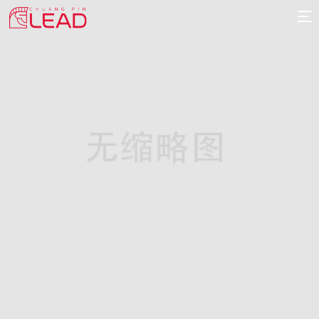
首
页
案
例
服
务
专
项
报
价
新
闻
关
于