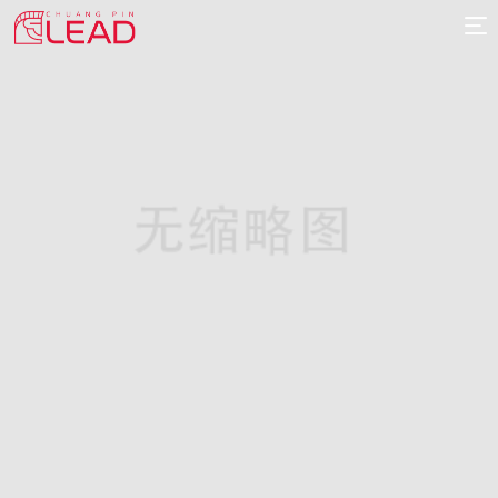
首
页
案
例
服
务
专
项
报
价
新
闻
关
于