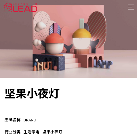
首
页
案
例
服
务
专
项
报
价
新
坚果小夜灯
闻
关
于
品牌名称
BRAND
行业分类
生活家电 | 坚果小夜灯