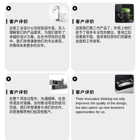
客户评价
客户评价
这家工业设计公司经验挺丰富，深入
这是我们第三代产品了，外观上他们
理解我们的产品需求，为我们提供了
给予了很多专业性的建议，落地之后
卓越的设计方案。在合作项目的过程
效果真不错，我非常欣赏你们的服务
中，我们非常满意他们的专业表现，
态度和工作效率。
并期待未来更多的合作。
客户评价
客户评价
在整个项目过程中，沟通顺畅，信息
Their innovative thinking not only
传递及时准确。及时推动项目的成功
improves the quality of the design,
手机号
130 **** 1444
预约成功
2026-08-05
10:25:01
完成。我们非常满意与他们的合作，
but also opens up new business
并愿意推荐他们给其他客户。
opportunities for us.
手机号
135 **** 7487
预约成功
2026-08-05
15:30:02
手机号
158 **** 8227
预约成功
2026-08-06
09:24:03
手机号
156 **** 7054
预约成功
2026-08-06
14:29:04