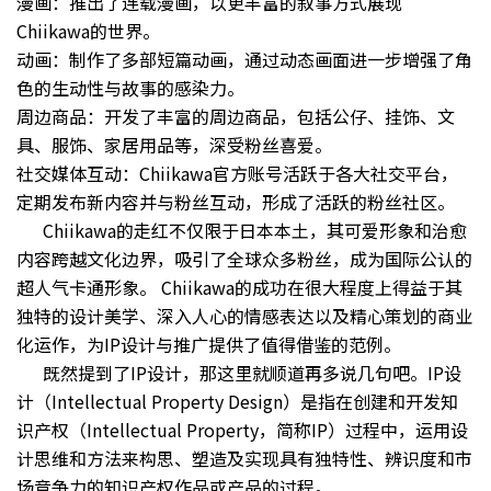
漫画：推出了连载漫画，以更丰富的叙事方式展现
Chiikawa的世界。
动画：制作了多部短篇动画，通过动态画面进一步增强了角
色的生动性与故事的感染力。
周边商品：开发了丰富的周边商品，包括公仔、挂饰、文
具、服饰、家居用品等，深受粉丝喜爱。
社交媒体互动：Chiikawa官方账号活跃于各大社交平台，
定期发布新内容并与粉丝互动，形成了活跃的粉丝社区。
Chiikawa的走红不仅限于日本本土，其可爱形象和治愈
内容跨越文化边界，吸引了全球众多粉丝，成为国际公认的
超人气卡通形象。 Chiikawa的成功在很大程度上得益于其
独特的设计美学、深入人心的情感表达以及精心策划的商业
化运作，为IP设计与推广提供了值得借鉴的范例。
既然提到了IP设计，那这里就顺道再多说几句吧。IP设
计（Intellectual Property Design）是指在创建和开发知
识产权（Intellectual Property，简称IP）过程中，运用设
计思维和方法来构思、塑造及实现具有独特性、辨识度和市
场竞争力的知识产权作品或产品的过程。