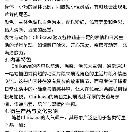
身体：小巧的身体比例，四肢短小但灵活，有时还会出现毛
茸茸的尾巴。
颜色：主体色调以白色为主，配以粉红、浅蓝等柔和色彩，
给人清新、温馨的感觉。
表情与动作：Chiikawa常以各种萌态十足的表情和日常生
活的场景呈现，如慵懒打哈欠、开心玩耍、亲密互动等，充
满治愈力。
3. 内容特色
Chiikawa的内容以简洁、温馨、治愈为主调，通常通过
一幅幅插图或简短的动画片段来展现角色的生活片段和情感
交流。这些内容往往没有复杂的故事情节，而是专注于捕捉
日常生活中的小确幸与情感共鸣，让人在忙碌之余感受到轻
松与愉悦。 Chiikawa的角色之间展现出深厚的友谊与亲
情，传递出爱、陪伴与温暖的主题。
4. 衍生产品与文化影响
随着Chiikawa的人气飙升，其形象广泛应用于各类衍生
产品，如：