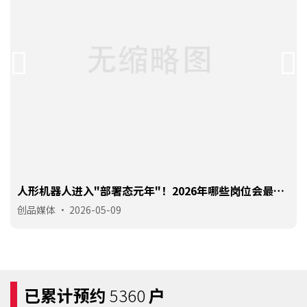
人形机器人进入"部署态元年"！2026年哪些岗位会最先
被机器人取代？
创品媒体
•
2026-05-09
手机号
138 **** 2545
预约成功
2026-08-06
03:35:01
手机号
133 **** 1461
预约成功
2026-08-06
09:29:02
已累计预约
5360
户
手机号
135 **** 2424
预约成功
2026-08-07
07:31:03