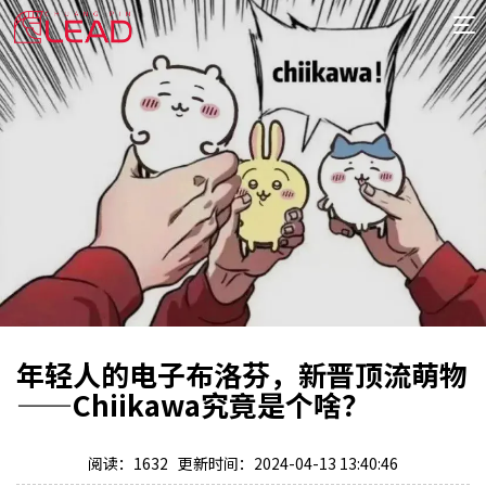
首
页
案
例
服
务
专
项
报
价
新
闻
关
年轻人的电子布洛芬，新晋顶流萌物
于
——Chiikawa究竟是个啥？
阅读：1632 更新时间：2024-04-13 13:40:46