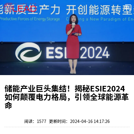
首
页
案
例
服
务
专
项
报
价
新
储能产业巨头集结！揭秘ESIE2024
闻
关
如何颠覆电力格局，引领全球能源革
于
命
阅读：1577 更新时间：2024-04-16 14:17:26