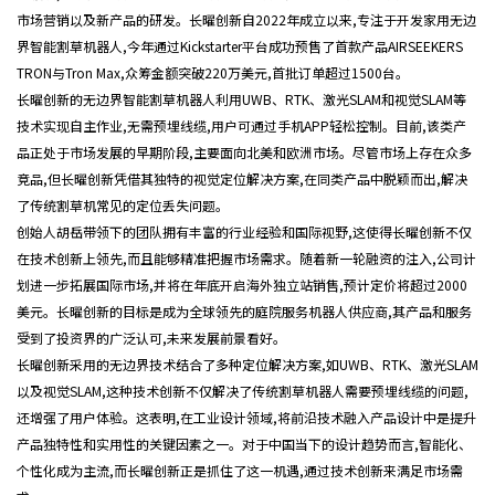
市场营销以及新产品的研发。长曜创新自2022年成立以来,专注于开发家用无边
界智能割草机器人,今年通过Kickstarter平台成功预售了首款产品AIRSEEKERS
TRON与Tron Max,众筹金额突破220万美元,首批订单超过1500台。
长曜创新的无边界智能割草机器人利用UWB、RTK、激光SLAM和视觉SLAM等
技术实现自主作业,无需预埋线缆,用户可通过手机APP轻松控制。目前,该类产
品正处于市场发展的早期阶段,主要面向北美和欧洲市场。尽管市场上存在众多
竞品,但长曜创新凭借其独特的视觉定位解决方案,在同类产品中脱颖而出,解决
了传统割草机常见的定位丢失问题。
创始人胡岳带领下的团队拥有丰富的行业经验和国际视野,这使得长曜创新不仅
在技术创新上领先,而且能够精准把握市场需求。随着新一轮融资的注入,公司计
划进一步拓展国际市场,并将在年底开启海外独立站销售,预计定价将超过2000
美元。长曜创新的目标是成为全球领先的庭院服务机器人供应商,其产品和服务
受到了投资界的广泛认可,未来发展前景看好。
长曜创新采用的无边界技术结合了多种定位解决方案,如UWB、RTK、激光SLAM
以及视觉SLAM,这种技术创新不仅解决了传统割草机器人需要预埋线缆的问题,
还增强了用户体验。这表明,在工业设计领域,将前沿技术融入产品设计中是提升
产品独特性和实用性的关键因素之一。对于中国当下的设计趋势而言,智能化、
个性化成为主流,而长曜创新正是抓住了这一机遇,通过技术创新来满足市场需