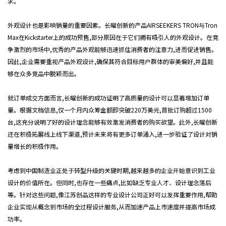
求。
外观设计也是影响销量的重要因素。长曜创新的产品AIRSEEKERS TRON与Tron
Max在Kickstarter上的成功预售,部分原因在于它们拥有吸引人的外观设计。在竞
争激烈的市场中,优秀的产品外观能够迅速抓住消费者的注意力,进而促进销售。
因此,企业需要重视产品外观设计,确保其符合目标用户群体的审美偏好,并且能
够在众多竞品中脱颖而出。
就订单成交方面而言,长曜创新的成功证明了高质量的设计可以显著增加订单
量。根据文档信息,仅一个月内众筹金额即突破220万美元,首批订购超过1500
台,这充分说明了好的设计理念能够有效激发消费者的购买欲望。此外,长曜创新
还在积极拓展线上线下渠道,预计未来将有更多订单涌入,进一步验证了设计对销
量增长的积极作用。
考虑到中国制造业正处于转型升级的关键时期,越来越多的企业开始意识到工业
设计的价值所在。但同时,也存在一些痛点,比如缺乏专业人才、设计理念落后
等。针对这些问题,像江苏创品这样的专业设计公司正好可以发挥重要作用,帮助
企业实现从概念到市场的全过程设计服务,从而加速产品上市速度并提高市场成
功率。