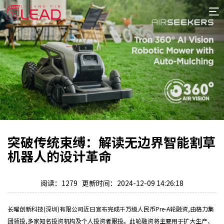
首
页
案
例
服
务
专
项
报
价
新
突破传统束缚：解读无边界智能割草
闻
关
机器人的设计革命
于
阅读：1279 更新时间：2024-12-09 14:26:18
长曜创新科技(深圳)有限公司近日宣布完成千万级人民币Pre-A轮融资,由格力集
团领投,多家知名投资机构及个人投资者跟投。此轮融资将主要用于扩大生产、