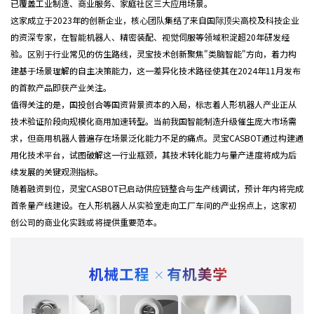
已覆盖工业制造、商业服务、家庭社区三大应用场景。
这家成立于2023年的创新企业，核心团队集结了来自国际顶尖高校及科技企业
的资深专家，在智能机器人、精密装配、视觉伺服等领域积淀超20年研发经
验。区别于行业常见的仿生路线，灵宝技术创新聚焦"类脑智能"方向，着力构
建基于场景理解的自主决策能力，这一差异化技术路径使其在2024年11月发布
的首款产品即获产业关注。
值得关注的是，国投创合等国资背景资本的入局，标志着人形机器人产业正从
技术验证阶段向规模化商用加速转型。当前我国智能制造升级催生庞大市场需
求，但商用机器人普遍存在场景泛化能力不足的痛点。灵宝CASBOT通过构建通
用化技术平台，试图破解这一行业瓶颈，其技术转化能力与量产进度将成为后
续发展的关键观测指标。
随着融资到位，灵宝CASBOT已启动供应链整合与生产线调试，预计年内将完成
首条量产线建设。在人形机器人从实验室走向工厂车间的产业拐点上，这家初
创公司的商业化实践或将提供重要范本。