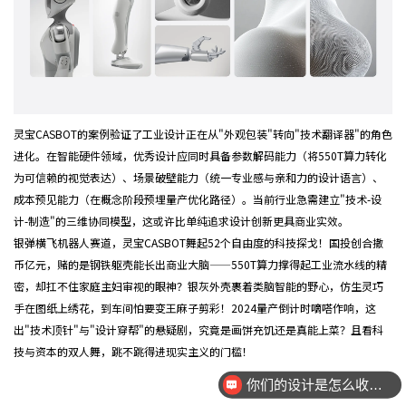
灵宝CASBOT的案例验证了工业设计正在从"外观包装"转向"技术翻译器"的角色
进化。在智能硬件领域，优秀设计应同时具备参数解码能力（将550T算力转化
为可信赖的视觉表达）、场景破壁能力（统一专业感与亲和力的设计语言）、
成本预见能力（在概念阶段预埋量产优化路径）。当前行业急需建立"技术-设
计-制造"的三维协同模型，这或许比单纯追求设计创新更具商业实效。
银弹横飞机器人赛道，灵宝CASBOT舞起52个自由度的科技探戈！国投创合撒
币亿元，赌的是钢铁躯壳能长出商业大脑——550T算力撑得起工业流水线的精
密，却扛不住家庭主妇审视的眼神？银灰外壳裹着类脑智能的野心，仿生灵巧
手在图纸上绣花，到车间怕要变王麻子剪彩！2024量产倒计时嘀嗒作响，这
出"技术顶针"与"设计穿帮"的悬疑剧，究竟是画饼充饥还是真能上菜？且看科
技与资本的双人舞，跳不跳得进现实主义的门槛！
你们的设计是怎么收费的呢？