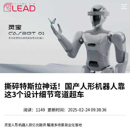
首
页
案
例
服
务
专
项
报
价
新
撕碎特斯拉神话！国产人形机器人靠
闻
关
这3个设计细节弯道超车
于
阅读：1149 更新时间：2025-02-24 09:38:36
灵宝人形机器人获亿元融资 瞄准多场景商业化落地