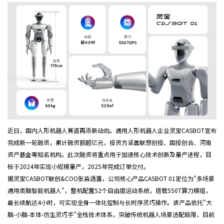
近日，国内人形机器人赛道再添新动向。通用人形机器人企业灵宝CASBOT宣布
完成新一轮融资，累计融资额超亿元，投资方涵盖联想创投、国投创合、河南
资产基金等知名机构。此次融资将重点用于加速核心技术创新及量产进程，目
标于2024年实现小规模量产，2025年完成订单交付。
据灵宝CASBOT联创&COO张淼透露，公司核心产品CASBOT 01定位为"多场景
通用类脑智能机器人"，整机配置52个自由度运动系统，搭载550T算力模组，
最长续航达4小时，可实现全身一体化控制与长时序灵巧操作。该产品依托"大
脑-小脑-本体-仿生灵巧手"全栈技术体系，突破传统机器人场景适配局限，目前