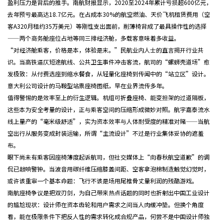
盈利压力是背后的推手。南航财报显示，2020至2024年累计亏损超600亿元，
去年预亏最高达18.7亿元。在占成本30%的航空燃油、天价飞机租赁费用（空
客A320月租约35万美元）等刚性支出面前，削薄椅背成了最具操作性的选择
——两个商务舱座位占地等同三排经济舱，多载客意味着多收益。
“对经济舱乘客，价格是本，体验是末。”民航业内人士的直言揭开行业共
识。当高铁逼仄短途航线、公共卫生事件冲击客流，航司的“螺蛳壳道场”愈
发极致：从付费选座到缩水餐食，从轻量化座椅到传闻中的“站立区”设计。
意大利公司设计的马鞍型站票座椅图纸，早在业界流传多年。
值得警惕的是效率至上的衍生逻辑。机组可折叠座椅、能变担架的过道隔板，
这些本为安全考量的设计，正与乘客空间的压缩形成微妙对照。航宇嘉泰流水
线上量产的“毫米级舒适”，实为资本效率与人体耐受度的精准对赌——当航
空出行从服务变成封装运输，所谓“主流设计”不过是行业集体妥协的遮羞
布。
眼下尚未有乘客因座椅薄度起诉航司，但社交媒体上“向春秋航空道歉”的调
侃已敲响警钟。当波音用碳纤维压缩膝盖间距、空客拿泡棉制造触觉幻觉时，
或许该重审一个基本命题：飞行不该是场用尾椎骨丈量利润的残酷游戏。
南航座椅争议是把双刃剑，为自己带来热点话题的同时也折射出中国工业设计
的尴尬现状：设计师在资本齿轮和用户需求之间当人肉缓冲垫。但换个角度
看，能在极限条件下把反人性的需求转化成合规产品，何尝不是中国设计师独