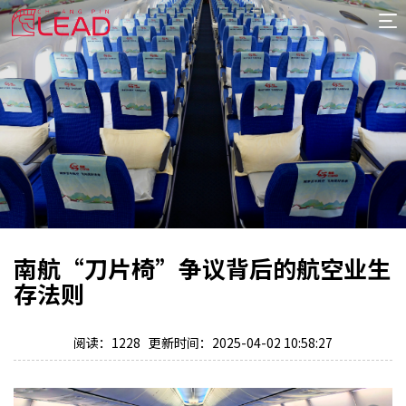
首
页
案
例
服
务
专
项
报
价
新
南航“刀片椅”争议背后的航空业生
闻
关
存法则
于
阅读：1228 更新时间：2025-04-02 10:58:27