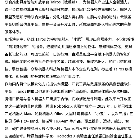
联合推出具身智能开放平台 Tairos（钛螺丝），为机器人产业注入全新活力。
该平台由模型算法与云服务两部分构成，模型层包含多模态感知模型、规划大
模型及感知行动联合大模型，分别对应人类右脑、左脑与小脑的功能；云服务
平台则整合仿真平台、数据平台及开发工具，形成覆盖机器人核心需求的完整
服务体系。
现场演示中，搭载 Tairos 的宇树机器人 “小腾” 展现出亮眼能力，不仅能听懂
“到我身边来” 的指令，还能识别并描述桌面上的物体、感知物体变化，更具
备长记忆能力，可回忆起前一日的行为，直观呈现出平台赋予机器人的智能升
级。腾讯同时公布首批合作伙伴名单，越疆科技、乐聚机器人、帕西尼感知科
技、擎朗智能、众擎机器人科技等机器人本体企业均在列，标志着 Tairos 以模
块化、即插即用的开放模式正式落地产业合作。
作为国内首个以模块化方式提供大模型、开发工具与数据服务的具身智能软件
平台，Tairos 的推出也清晰传递出腾讯的产业战略。此前马化腾已多次明确，
腾讯目标是与各大机器人厂商携手合作，而非涉足硬件制造，此次平台开放正
是这一战略的具体实践。腾讯 Robotics X 实验室成立于 2018 年，此前已推出
四足机器人 Max、轮腿机器人 Ollie、人居环境机器人 “小五”，以及三指 / 五
指灵巧手 TRX-Hand、机械臂 TRX-Arm 等产品，覆盖操作、运动、感知、智
能、硬件设计等机器人核心技术栈，Tairos 的发布让实验室在机器人领域的蓝
图更趋清晰。腾讯首席科学家、Robotics X 实验室主任兼福田实验室主任张正