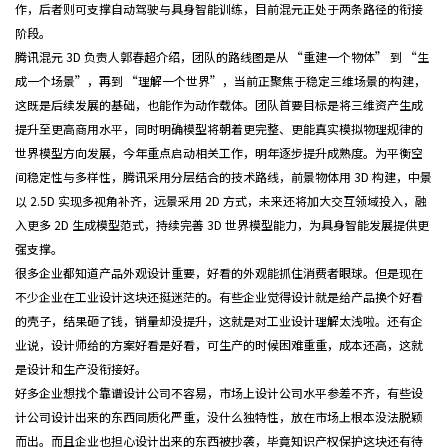
作，后者则可支撑自动驾驶与具身智能训练，目前混元正处于两条路径的衔接
阶段。
腾讯混元 3D 负责人郭春超介绍，团队的路线图是从 “重建一个物体” 到 “生
成一个场景”，再到 “理解一个世界”，当前正聚焦于稳定三维场景的构建，
这既是后续发展的基础，也能作为动作载体。团队首要目标是将三维资产生成
提升至更高商用水平，同时明确模型将朝着更完整、更能真实模拟物理规律的
世界模型方向发展，今年重点启动相关工作，明年逐步提升成熟度。为平衡空
间稳定性与多样性，腾讯采用分层结合的技术路线，前景物体用 3D 构建，中景
以 2.5D 实现多视角补齐，远景采用 2D 方式，未来还将加大交互领域投入，融
入更多 2D 生成模型范式，持续完善 3D 世界模型能力，为具身智能发展提供更
强支撑。
很多企业都知道产品外观设计重要，好看的外观能抓住消费者眼球。但是现在
不少企业在工业设计这块还挺迷茫的。有些企业觉得设计就是给产品换个好看
的壳子，结果砸了钱，销量却没提升，这就是对工业设计理解太浅啦。还有企
业说，设计师给的方案好看是好看，可生产的时候困难重重，成本还高，这就
是设计和生产没衔接好。
好多企业想找个靠谱设计公司不容易，市场上设计公司水平参差不齐，有些设
计公司设计出来的东西同质化严重，没什么独特性，放在市场上根本没法脱颖
而出。而且企业也担心设计出来的东西被抄袭，毕竟知识产权保护这块还有待