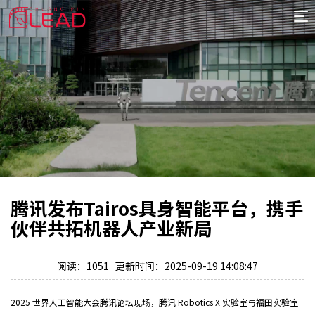
首
页
案
例
服
务
专
项
报
价
新
腾讯发布Tairos具身智能平台，携手
闻
关
伙伴共拓机器人产业新局
于
阅读：1051 更新时间：2025-09-19 14:08:47
2025 世界人工智能大会腾讯论坛现场，腾讯 Robotics X 实验室与福田实验室