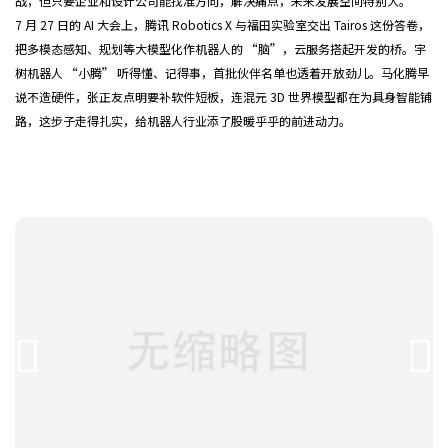
战，但只要企业和设计公司能找准方向，解决痛点，未来发展空间特别大。
7 月 27 日的 AI 大会上，腾讯 Robotics X 与福田实验室交出 Tairos 这份答卷，
把多模态感知、规划等大模型化作机器人的 “脑”，云服务搭起开发的桥。宇
树机器人 “小腾” 听得懂、记得事，首批伙伴名单也透着开放劲儿。马化腾早
说不造硬件，张正友点明要补软件短板，连混元 3D 世界模型都在为具身智能铺
路，这步子走得扎实，给机器人行业添了股暖乎乎的前进动力。