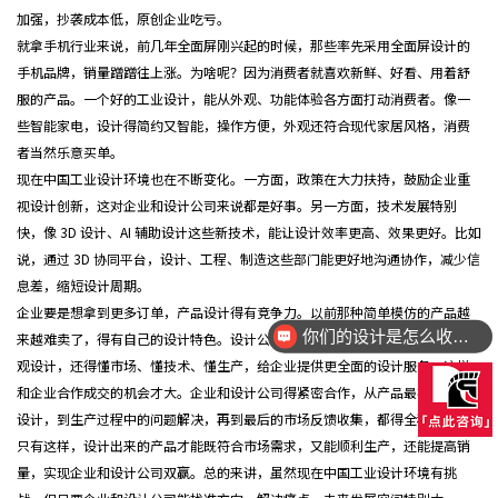
加强，抄袭成本低，原创企业吃亏。
就拿手机行业来说，前几年全面屏刚兴起的时候，那些率先采用全面屏设计的
手机品牌，销量蹭蹭往上涨。为啥呢？因为消费者就喜欢新鲜、好看、用着舒
服的产品。一个好的工业设计，能从外观、功能体验各方面打动消费者。像一
些智能家电，设计得简约又智能，操作方便，外观还符合现代家居风格，消费
者当然乐意买单。
现在中国工业设计环境也在不断变化。一方面，政策在大力扶持，鼓励企业重
视设计创新，这对企业和设计公司来说都是好事。另一方面，技术发展特别
快，像 3D 设计、AI 辅助设计这些新技术，能让设计效率更高、效果更好。比如
说，通过 3D 协同平台，设计、工程、制造这些部门能更好地沟通协作，减少信
息差，缩短设计周期。
企业要是想拿到更多订单，产品设计得有竞争力。以前那种简单模仿的产品越
你们的设计是怎么收费的呢？
来越难卖了，得有自己的设计特色。设计公司也得提升自己能力，不光会做外
设计的方案都可以落地量产吗？
观设计，还得懂市场、懂技术、懂生产，给企业提供更全面的设计服务，这样
和企业合作成交的机会才大。企业和设计公司得紧密合作，从产品最初的概念
设计，到生产过程中的问题解决，再到最后的市场反馈收集，都得全程参与。
只有这样，设计出来的产品才能既符合市场需求，又能顺利生产，还能提高销
量，实现企业和设计公司双赢。总的来讲，虽然现在中国工业设计环境有挑