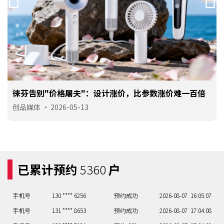
徕芬告别"价格屠夫"：设计涨价，比参数涨价难一百倍
手机号
138 **** 8654
预约成功
2026-08-05
13:08:01
创品媒体
•
2026-05-13
手机号
156 **** 8553
预约成功
2026-08-05
18:03:02
手机号
150 **** 0263
预约成功
2026-08-06
15:06:03
手机号
156 **** 7633
预约成功
2026-08-06
17:04:04
手机号
132 **** 1836
预约成功
2026-08-07
13:08:05
已累计预约
5360
户
手机号
132 **** 3578
预约成功
2026-08-07
16:05:06
手机号
130 **** 6256
预约成功
2026-08-07
16:05:07
手机号
131 **** 8653
预约成功
2026-08-07
17:04:08
手机号
156 **** 7181
预约成功
2026-08-07
17:04:09