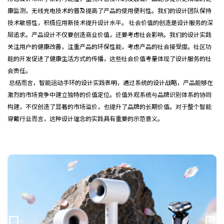
康监测，无线充电技术的普及提高了产品的使用便利性。我们的设计团队保持
技术敏感性，积极应用新技术提升设计水平。 社会价值的创造是设计服务的深
层追求。产品设计不仅要创造商业价值，还要考虑社会影响。我们的设计实践
关注用户的健康改善，注重产品的环保性能，考虑产品的社会接受度。社区功
能的开发促进了健康生活方式的传播，这些社会价值考量体现了设计服务的社
会责任。
总结而言，智能运动手环的设计实践表明，通过系统的设计战略，产品能够在
激烈的市场竞争中建立独特的价值定位。价值外观系统与品牌识别体系的协同
构建，不仅创造了显著的市场溢价，也提升了品牌的长期价值。对于整个智能
穿戴行业而言，这种设计理念的实践具有重要的示范意义。