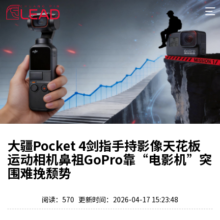
首
页
案
例
服
务
专
项
报
价
新
大疆Pocket 4剑指手持影像天花板
闻
关
运动相机鼻祖GoPro靠“电影机”突
于
围难挽颓势
阅读：570 更新时间：2026-04-17 15:23:48