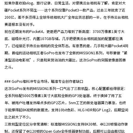
如果你喜欢拍vlog、旅行记录、日常生活，对便携云台相机有了解，肯定对大
疆Pocket系列不陌生——这个系列仅靠Pocket3一款产品，过去三年就卖了近
200亿，差不多顶得上全球传统相机大厂全年出货总额的一半，在手持云台相机
赛道根本没有对手。
就在近期发布的Pocket4，更是把产品力堆到了新高度：3700万像素1英寸大
底、磁吸补光灯、内置107GB存储，几乎把便携云台相机能加的配置都拉满
了，已经接近手持云台相机的完全体形态。有意思的是，几乎和大疆Pocket4同
期，曾经的运动相机王者GoPro也发布了全新的MISSION1系列，号称要做“紧
凑型运动电影机”，只是和来势汹汹的大疆比，这次GoPro的突围更像是困兽
之斗。
### GoPro堆料冲专业市场，瞄准专业创作者缺口
这次GoPro发布的MISSION1系列一口气出了三款机型，核心配置都给得很足：
全系列标配5000万像素1英寸大底和全新的GP3处理器，终于换掉了用了五
年、被用户吐槽发热噪点多的GP2芯片，5nm工艺的新处理器算力暴涨，也终
于能撑得起8K视频的数据流，支持10bit色彩、HLG HDR和GP Log2，后期空间
比之前大了不少。
三款机型定位区分非常清晰：标准版MISSION1支持8K30帧、4K120帧慢动作录
制，还保留了4K120帧的Open Gate全传感器录制功能，后期可以自由裁切比