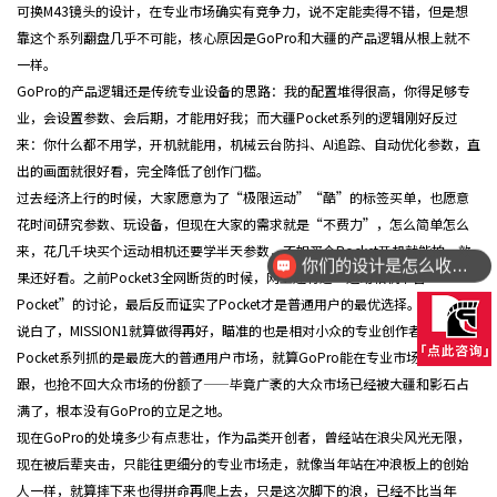
可换M43镜头的设计，在专业市场确实有竞争力，说不定能卖得不错，但是想
靠这个系列翻盘几乎不可能，核心原因是GoPro和大疆的产品逻辑从根上就不
一样。
GoPro的产品逻辑还是传统专业设备的思路：我的配置堆得很高，你得足够专
业，会设置参数、会后期，才能用好我；而大疆Pocket系列的逻辑刚好反过
来：你什么都不用学，开机就能用，机械云台防抖、AI追踪、自动优化参数，直
出的画面就很好看，完全降低了创作门槛。
过去经济上行的时候，大家愿意为了“极限运动”“酷”的标签买单，也愿意
花时间研究参数、玩设备，但现在大家的需求就是“不费力”，怎么简单怎么
来，花几千块买个运动相机还要学半天参数，不如买个Pocket开机就能拍，效
你们的设计是怎么收费的呢？
果还好看。之前Pocket3全网断货的时候，网上还有过“运动相机平替
Pocket”的讨论，最后反而证实了Pocket才是普通用户的最优选择。
说白了，MISSION1就算做得再好，瞄准的也是相对小众的专业创作者市场，而
Pocket系列抓的是最庞大的普通用户市场，就算GoPro能在专业市场站稳脚
跟，也抢不回大众市场的份额了——毕竟广袤的大众市场已经被大疆和影石占
满了，根本没有GoPro的立足之地。
现在GoPro的处境多少有点悲壮，作为品类开创者，曾经站在浪尖风光无限，
现在被后辈夹击，只能往更细分的专业市场走，就像当年站在冲浪板上的创始
人一样，就算摔下来也得拼命再爬上去，只是这次脚下的浪，已经不比当年