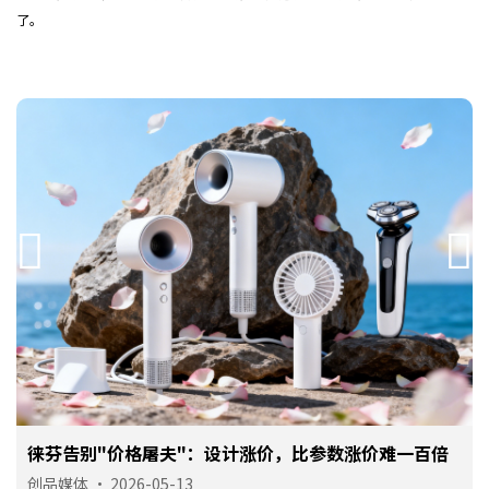
了。
徕芬告别"价格屠夫"：设计涨价，比参数涨价难一百倍
手机号
150 **** 6484
预约成功
2026-08-06
15:06:32
创品媒体
•
2026-05-13
手机号
133 **** 0100
预约成功
2026-08-06
18:03:35