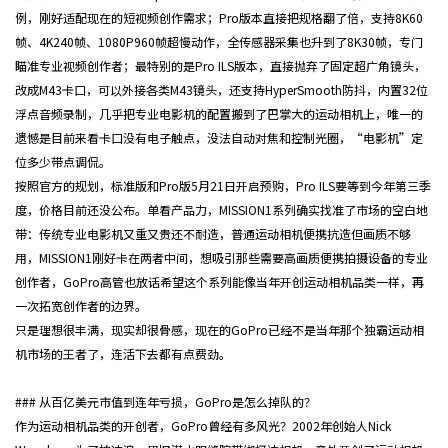
例，刚好适配现在的短视频创作需求；Pro版本直接把规格翻了倍，支持8K60
帧、4K240帧、1080P960帧超慢动作，全传感器采集也升到了8K30帧，专门
瞄准专业视频创作者；最特别的是Pro ILS版本，直接抛弃了固定超广角镜头，
改成M43卡口，可以外接各类M43镜头，还支持HyperSmooth防抖，内置32位
浮点音频录制，几乎把专业电影机的配置搬到了巴掌大的运动相机上，唯一的
遗憾是目前来看卡口没有电子触点，没法自动对焦和控制光圈，“电影机”定
位多少带点调侃。
按照官方的规划，标准版和Pro版5月21日开启预购，Pro ILS要等到今年第三季
度，价格目前还没公布。单看产品力，MISSION1系列确实找准了市场的空白地
带：传统专业电影机又重又贵还不耐造，普通运动相机便携抗造但画质不够
用，MISSION1刚好卡在两者中间，想吸引那些需要高画质便携拍摄设备的专业
创作者，GoPro高管也放话希望这个系列能像当年开创运动相机品类一样，再
一次拓宽创作者的边界。
只是理想很丰满，现实却很骨感，现在的GoPro已经不是当年那个独霸运动相
机市场的王者了，连活下去都有点费劲。
### 从百亿美元市值到连年亏损，GoPro是怎么掉队的？
作为运动相机品类的开创者，GoPro曾经有多风光？2002年创始人Nick