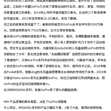
Woodman为了拍冲浪，用旧潜水服缝腕带绑柯达相机，意外开创了运动相机
品类，之后的十年里GoPro几乎成了极限运动的代名词，跳伞、滑雪、冲浪的
场景里全是它的身影，2014年上市时市值突破百亿美元，比当时三个新浪微博
的市值还高，2015年全年营收16.2亿美元，走到了巅峰。
但之后的故事就急转直下了，最新的财报显示GoPro去年全年亏损9350万美
元，四季度单季就亏了910万美元，日子过得非常艰难。
最先抢GoPro饭碗的是智能手机，手机的防抖、暗光、多摄配置越来越强，普
通用户日常记录生活，手机完全够用，很少有人愿意额外花几千块买个运动相
机。而在专业运动相机市场，大疆和影石Insta360的入场直接把GoPro的市场
份额抢去了大半：影石用全景相机“先拍摄后取景”加隐形自拍杆的方案抓住
了普通用户，又用Ace Pro系列冲击传统运动相机市场；大疆更不用说，早年
无
人机
还挂GoPro的相机，积累了足够的云台、防抖、图传技术之后，2018年推
出Pocket系列，借着vlog的东风直接把便携云台相机的市场吃干抹净，2019年
又推出Osmo Action系列正面硬刚GoPro，现在已经和影石形成两面夹击，把
GoPro的生存空间压缩得越来越小。
这次的MISSION1系列，就是GoPro憋了很久的翻盘底牌。
### 产品逻辑的根本差距，决定了GoPro突围难
平心而论，MISSION1系列的产品力确实不差，1英寸大底、强悍的视频规格、