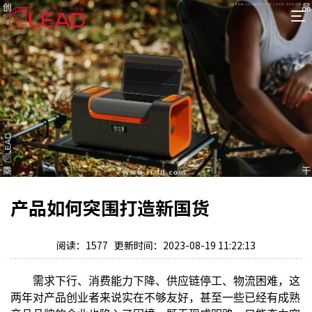
首
页
案
例
服
务
专
项
报
价
新
产品如何突围打造新国货
闻
关
于
阅读：1577 更新时间：2023-08-19 11:22:13
需求下行、消费能力下降、供应链停工、物流困难，这
两年对产品创业者来说实在不够友好，甚至一些已经有成熟