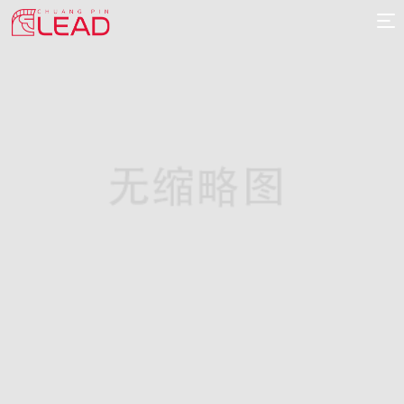
首
页
案
例
服
务
专
项
报
价
新
闻
关
于