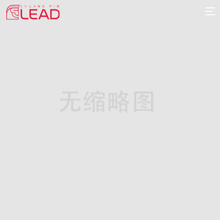
首
页
案
例
服
务
专
项
报
价
新
闻
关
于