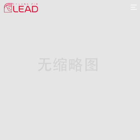
首
页
案
例
服
务
专
项
报
价
新
闻
关
于