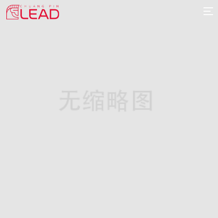
首
页
案
例
服
务
专
项
报
价
新
闻
关
于