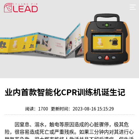
首
页
案
例
服
务
专
项
报
价
新
业内首款智能化CPR训练机诞生记
闻
关
于
阅读：1700 更新时间：2023-08-16 15:15:29
因窒息、溺水，触电等原因造成的心脏骤停，极其危
险，很容易造成死亡或严重残疾。如果三分钟内对其进行心