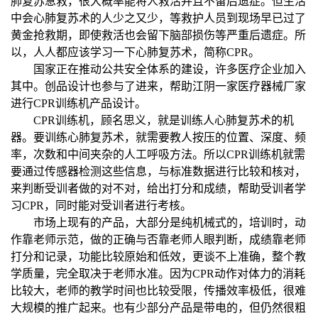
肺复苏急救，很大概率能将人救活并且不留后遗症。但生活
中会心肺复苏术的人少之又少，等救护人员到现场早已过了
黄金抢救期，即使救活也会留下脑部损伤等严重后遗症。所
以，人人都应该学习一下心肺复苏术，简称CPR。
国家正在推动公共安全体系的建设，许多医疗企业加入
其中。创品设计也参与了进来，帮助江阴一家医疗器械厂家
进行CPR训练机产品设计。
CPR
训练机，顾名思义，就是训练人心肺复苏术的机
器。要训练心肺复苏术，就需要教人按压的位置、深度、频
率，次数和中间夹杂的人工呼吸方法。所以CPR训练机就需
要通过传感器检测这些信息，与标准数据进行比较和核对，
来判断受训者做的对不对，给出打分和成绩，帮助受训者学
习CPR，同时能对受训者进行考核。
市场上现有的产品，大部分是纯机械式的，培训时，动
作靠老师示范，做的正确与否靠老师人眼判断，成绩靠老师
打分和记录，功能比较原始和低效，更谈不上准确，整个教
学质量，完全取决于老师水准。因为CPR动作对体力的消耗
比较大，老师的教学时间也比较受限，传播效率极低，很难
大规模的推广起来。也有少部分产品是带电的，但仍然很粗