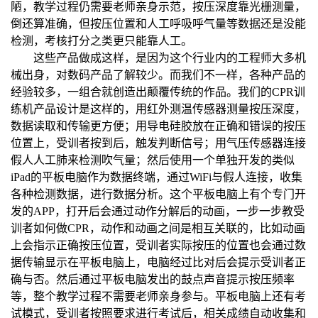
陋，教学过程仍需要老师亲身示范，按压深度靠光栅测量，
倒还算准确，但按压位置和人工呼吸呼气量等数据还是没能
检测，考核打分之类更只能靠人工。
这些产品做成这样，是因为这个行业内的工程师大多机
械出身，对数码产品了解较少。而我们不一样，各种产品的
经验较多，一组合就创造出颠覆传统的作品。我们的CPR训
练机产品设计是这样的，用红外测温传感器测量按压深度，
数据读取和传输更方便；用导电硅胶放在正确和错误的按压
位置上，受训者按到后，触发判断信号；用气压传感器连接
假人人工肺来检测吹气量；然后使用一个单独开发的类似
iPad的平板电脑作为数据终端，通过WiFi与假人连接，收集
各种检测数据，进行数据分析。这个平板电脑上有个专门开
发的APP，打开后会通过动作分解后的动画，一步一步教受
训者如何做CPR，动作和动画之间是相互关联的，比如动画
上会指示正确按压位置，受训者实际按压的位置也会通过数
据传输显示在平板电脑上，电脑经过比对后会提示受训者正
确与否。然后通过平板电脑发出的鼓点声音提示按压频率
等，整个教学过程不需要老师亲身参与。平板电脑上还有考
试模式，受训者按照要求进行考试后，相关成绩自动收集和