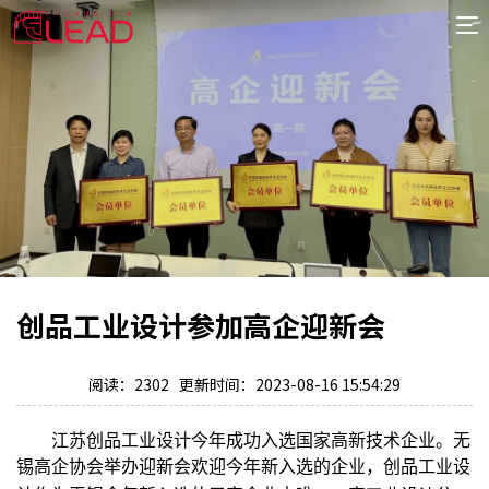
首
页
案
例
服
务
专
项
报
价
新
创品工业设计参加高企迎新会
闻
关
于
阅读：2302 更新时间：2023-08-16 15:54:29
江苏创品工业设计今年成功入选国家高新技术企业。无
锡高企协会举办迎新会欢迎今年新入选的企业，创品工业设