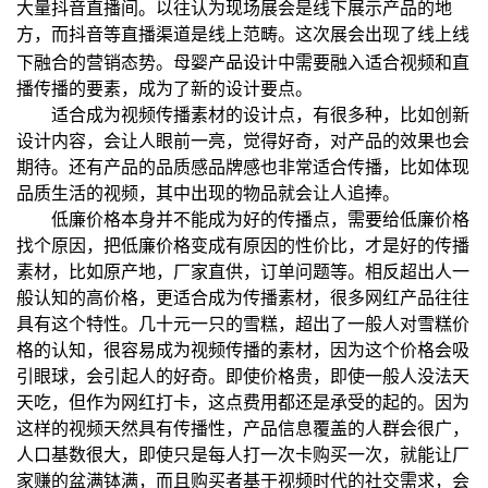
大量抖音直播间。以往认为现场展会是线下展示产品的地
方，而抖音等直播渠道是线上范畴。这次展会出现了线上线
母婴产品设计
下融合的营销态势。
中需要融入适合视频和直
播传播的要素，成为了新的设计要点。
适合成为视频传播素材的设计点，有很多种，比如创新
设计内容，会让人眼前一亮，觉得好奇，对产品的效果也会
期待。还有产品的品质感品牌感也非常适合传播，比如体现
品质生活的视频，其中出现的物品就会让人追捧。
低廉价格本身并不能成为好的传播点，需要给低廉价格
找个原因，把低廉价格变成有原因的性价比，才是好的传播
素材，比如原产地，厂家直供，订单问题等。相反超出人一
般认知的高价格，更适合成为传播素材，很多网红产品往往
具有这个特性。几十元一只的雪糕，超出了一般人对雪糕价
格的认知，很容易成为视频传播的素材，因为这个价格会吸
引眼球，会引起人的好奇。即使价格贵，即使一般人没法天
天吃，但作为网红打卡，这点费用都还是承受的起的。因为
这样的视频天然具有传播性，产品信息覆盖的人群会很广，
人口基数很大，即使只是每人打一次卡购买一次，就能让厂
家赚的盆满钵满，而且购买者基于视频时代的社交需求，会