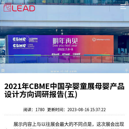
首
页
案
例
服
务
专
项
报
价
新
2021年CBME中国孕婴童展母婴产品
闻
关
设计方向调研报告(五)
于
阅读：1780 更新时间：2023-08-16 15:37:22
展示内容上与以往展会最大的不同点是，这次展会出现