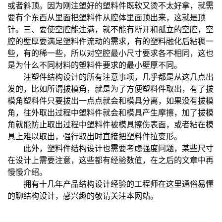
或者斜顶。因为刚注塑好的塑料件既软又烫不太好拿，就需
要有个东西从里面把塑料件从腔体里面顶出来，这就是顶
针。三、要使空腔能注满，就不能有断开和孤立的空腔，空
腔的壁厚要满足塑料件流动的需求，有的塑料融化后粘稠一
些，有的稀一些，所以对空腔最小尺寸要求各不相同，这也
是为什么不同材料的塑料件要求的最小壁厚不同。
注塑件结构设计的所有注意事项，几乎都是从这几点出
发的，比如所谓拔模角，就是为了方便塑料件取出，有了拔
模角塑料件只要拔出一点点就会和模具分离，如果没有拔模
角，往外取出过程中塑料件就会和模具产生摩擦，加了拔模
角就能防止取出过程中塑料件被模具擦伤表面，或者粘在模
具上难以取出，强行取出时直接把塑料件拉变形。
此外，塑料件结构设计也需要考虑强度问题，某些尺寸
在设计上需要注意，这些都有经验数值，在之后的文章中再
慢慢介绍。
拥有十几年产品结构设计经验的工程师在这里通俗易懂
的聊结构设计，感兴趣的敬请关注本网站。