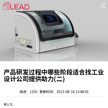
首
页
案
例
服
务
专
项
报
价
新
产品研发过程中哪些阶段适合找工业
闻
关
设计公司提供助力(二)
于
阅读：1250 更新时间：2023-08-16 13:48:50
接上文。