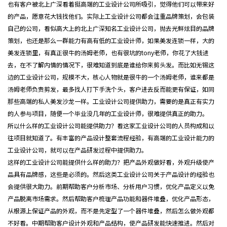
也有客户被北上广深看着挺高端的
工业设计公司
所吸引，觉得他们可以带来好
的产品，愿意花大钱找他们。实际上工业设计公司都会注重品牌策划，会包装
自己的公司，看似高大上的北上广深知名工业设计公司，抛去光鲜炫目的品牌
策划，也还是那么一群能力有高有低的工业设计师，如果美发连锁一样，大的
美发连锁里，有真正很牛的汤姆老师，也有很坑的tony老师，你花了大钱进
去，在不了解内情的情况下，很难知道到底是谁给你来剪头发。而比如无锡这
边的工业设计公司，规模不大，核心人物就是很牛的一个汤姆老师，谁来都是
汤姆老师负责剪发，最多找人打下手洗个头，客户进去反而能更有保证，如同
那些高端的私人美发沙龙一样。工业设计公司提供助力，需要的是真正有实力
的人参与项目，随便一个毕业没几年的工业设计师，很难提供真正的助力。
所以什么样的工业设计公司能提供助力？看这家工业设计公司的人员构成和以
往项目就知道了。有丰富的产品设计整套流程经验，有高端的工业设计能力的
工业设计公司，就可以在产品研发过程中提供助力。
这样的工业设计公司能提供什么样的助力？把产品外观做好看，外观升级使产
品具有品牌感，这些是必须的。然后这类工业设计公司关于产品设计的经验也
会提供很大助力。前期帮助客户分析市场、分析用户习惯，优化产品定义以免
产品脱离市场需求。然后帮助客户梳理产品功能和器件堆叠，优化产品形态，
从根源上保证产品的外观，而不是先定型了一个器件堆叠，然后怎么做外观都
不好看。中期帮助客户设计外观和产品结构，使产品研发能快速推进。然后对