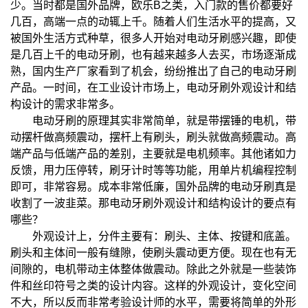
少。当时都是国外品牌，欧乐B之类，入门款的售价都要好
几百，高端一点的动辄上千。随着人们生活水平的提高，又
被国外生活方式种草，很多人开始对电动牙刷感兴趣，即使
是几百上千的电动牙刷，也有越来越多人去买，市场逐渐成
熟，国内生产厂家看到了机会，纷纷推出了自己的电动牙刷
产品。一时间，在工业设计市场上，电动牙刷外观设计和结
构设计的需求非常多。
电动牙刷的原理其实非常简单，就是带摆锤的电机，带
动摆杆做高频震动，摆杆上有刷头，刷头就做高频震动。高
端产品与低端产品的差别，主要就是电机频率。其他诸如力
反馈，用力压停转，刷牙计时等等功能，用单片机编程控制
即可，非常容易。成本非常低廉，国外品牌的电动牙刷真是
收割了一波韭菜。那电动牙刷外观设计和结构设计的要点有
哪些？
外观设计上，分件主要有：刷头、主体、按键和底盖。
刷头和主体间一般有缝隙，使刷头震动更方便。现在也有无
间隙的，电机带动主体整体做震动。除此之外就是一些装饰
件和丝印符号之类的设计内容。这样的外观设计，变化空间
不大，所以反而非常考验设计师的水平，需要将简单的外形