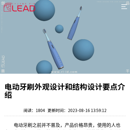
首
页
案
例
服
务
专
项
报
价
新
电动牙刷外观设计和结构设计要点介
闻
关
绍
于
阅读：1804 更新时间：2023-08-16 13:59:12
电动牙刷之前并不普及，产品价格昂贵，使用的人也