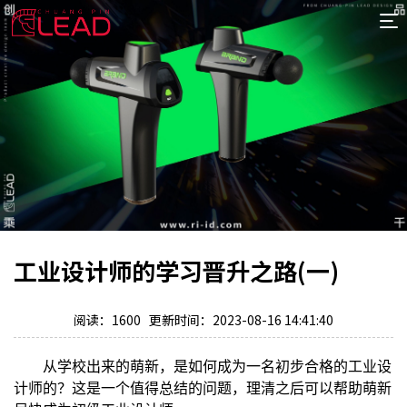
首
页
案
例
服
务
专
项
报
价
新
工业设计师的学习晋升之路(一)
闻
关
于
阅读：1600 更新时间：2023-08-16 14:41:40
从学校出来的萌新，是如何成为一名初步合格的工业设
计师的？这是一个值得总结的问题，理清之后可以帮助萌新