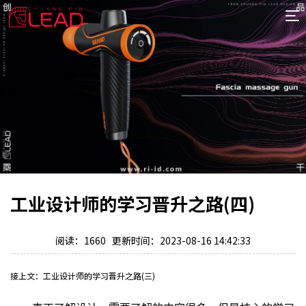
首
页
案
例
服
务
专
项
报
价
新
工业设计师的学习晋升之路(四)
闻
关
于
阅读：1660 更新时间：2023-08-16 14:42:33
接上文：工业设计师的学习晋升之路(三)