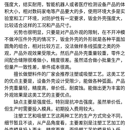
强度大，结实耐用，智能机器人或者医疗检测设备产品的体
积大小，相对数码家电等产品要大的多，使用环境大多是实
验室和工厂环境，对防护性有一定要求，钣金外壳强度大，
比较适合这样的工况和产品尺寸。
劣势也很明显，只要是对产品外观的限制，在不开冲模
不做冲压件外壳的情况下，钣金外壳的外形就是各种平面加
圆角的组合，相对比较方正，没法做样条线弧度之类的外
观，产品外观效果受限大。然后产品外壳重量较重，零件之
间配合缝隙很难做小，精度很差。虽然适合做小批量生产，
但量产一致性差，单件成本很高。
擅长做塑料件的厂家会推荐注塑或吸塑工艺。这类工艺
的优点主要是，设备外壳设计受限少，能做各种弧面。产品
外壳重量轻，精度高，单价低，耐腐蚀。能做出更为丰富的
外观效果是这类工艺的主要优点。
缺点主要是强度低，特别是抗冲击强度。虽然单价低，
但生产时需要投入模具，初期投入费用较大。
注塑工艺和吸塑工艺这两种工艺的生产方式完全不同，
细节暂且不谈，从产品角度看，主要差别是注塑工艺加工的
外壳模具投入更大，精度更高，而吸塑工艺的模具投入低，