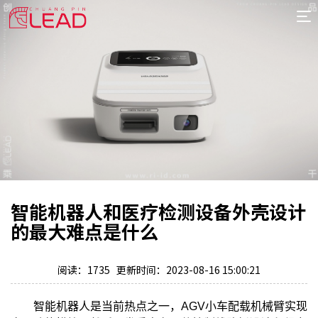
首
页
案
例
服
务
专
项
报
价
新
智能机器人和医疗检测设备外壳设计
闻
关
的最大难点是什么
于
阅读：1735 更新时间：2023-08-16 15:00:21
智能机器人是当前热点之一，AGV小车配载机械臂实现