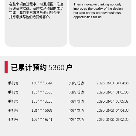
在整个项目过程中，沟通顺畅，信息
Their innovative thinking not only
传递及时准确。及时推动项目的成功
improves the quality of the design,
手机号
133 **** 2806
预约成功
2026-08-07
01:01:36
完成。我们非常满意与他们的合作，
but also opens up new business
并愿意推荐他们给其他客户。
opportunities for us.
手机号
133 **** 8156
预约成功
2026-08-07
05:05:32
手机号
138 **** 5688
预约成功
2026-08-08
04:04:33
手机号
156 **** 6741
预约成功
2026-08-08
02:02:35
手机号
135 **** 7850
预约成功
2026-08-09
02:02:35
手机号
130 **** 5820
预约成功
2026-08-09
09:09:28
已累计预约
5360
户
手机号
158 **** 6338
预约成功
2026-08-09
09:09:28
手机号
132 **** 1107
预约成功
2026-08-09
03:03:34
手机号
150 **** 8814
预约成功
2026-08-09
04:04:33
手机号
133 **** 2806
预约成功
2026-08-07
01:01:36
手机号
133 **** 8156
预约成功
2026-08-07
05:05:32
手机号
138 **** 5688
预约成功
2026-08-08
04:04:33
手机号
156 **** 6741
预约成功
2026-08-08
02:02:35
手机号
135 **** 7850
预约成功
2026-08-09
02:02:35