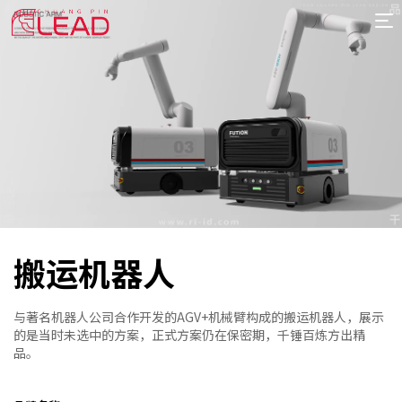
首
页
案
例
服
务
专
项
报
价
新
搬运机器人
闻
关
于
与著名机器人公司合作开发的AGV+机械臂构成的搬运机器人，展示
的是当时未选中的方案，正式方案仍在保密期，千锤百炼方出精
品。