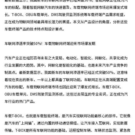
DESIGN INDUSTRY
车的标配。随着智能网联汽车的快速普及，车载物联网终端市场迎来爆发式增
长。T-BOX、OBU车载单元、DMS驾驶员监测系统等车载终端产品需求旺盛，
正在成为物联网领域最具增长潜力的赛道。本文从产品设计的角度，分析这些
车载终端产品的技术特点和设计要点。
车联网渗透率突破50%！车载物联网终端迎来市场爆发期
汽车产业正在经历百年未有之大变局，电动化、智能化、网联化、共享化成为
行业发展的大趋势。其中，网联化是智能化的基础，也是未来汽车产业竞争的
制高点。最新数据显示，我国新车的车联网渗透率已经正式突破50%，这意味
着现在卖出的新车，一半以上都具备了联网功能。车联网正在从高端配置变成
汽车的标配，车载物联网终端市场也因此迎来了爆发式增长。车载T-BOX、
OBU车载单元、DMS驾驶员监测系统，这些过去陌生的专业名词，正在成为汽
车行业的热门产品。
车载T-BOX，也就是车载智能终端，是汽车实现联网功能最核心的部件。它就像
是汽车的"上网猫"，通过内置的移动通信模组，让汽车接入互联网，实现数据
传输。T-BOX是所有车联网功能的基础，远程控制车辆、车辆状态监测、紧急救