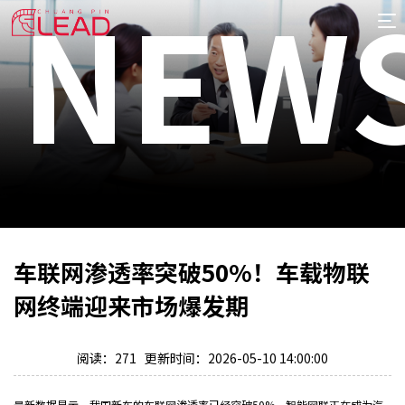
NEW
首
页
案
例
服
务
专
项
报
CENT
价
新
车联网渗透率突破50%！车载物联
闻
关
网终端迎来市场爆发期
于
阅读：271 更新时间：2026-05-10 14:00:00
THE LATEST ADVICE ON THE INDUSTRIAL
最新数据显示，我国新车的车联网渗透率已经突破50%，智能网联正在成为汽