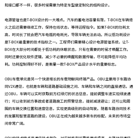
和接口都不一样，很多时候需要为特定车型做定制化的结构设计。
电源管理也是T-BOX设计的一大难点。汽车的蓄电池容量有限，T-BOX在车辆熄
火之后还需要继续工作，保持在线状态，等待远程指令。如果T-BOX的功耗太
高，时间长了就会把汽车电瓶的电耗光，导致车辆无法启动。所以低功耗设计
是T-BOX最重要的技术指标之一。工程师们需要精心设计电源管理系统，让T-
BOX在大部分时间都处于低功耗的休眠状态，只有在需要的时候才唤醒工作。
同时还要优化软件逻辑，减少不必要的唤醒和数据传输，尽可能降低平均功
耗。功耗控制得好不好，是衡量一款T-BOX产品设计水平的重要标志。
OBU车载单元是另一个快速增长的车载物联网终端产品。OBU主要用于车路协
同V2X通信，也就是车辆和道路基础设施之间、车辆和车辆之间的直接通信。通
过OBU，车辆可以实时获取前方红绿灯的状态信息，提前调整车速实现绿波通
行；可以收到前方事故或者道路施工的预警信息，提前减速避让；还可以和周
围的车辆交换位置和速度信息，实现更高级别的自动驾驶。随着车路协同技术
的发展和智慧道路的建设，OBU正在成为越来越多新车的标配，未来的市场空
间非常广阔。
OBU的技术特点是通信技术复杂，对实时性和可靠性要求极高。车路协同通信