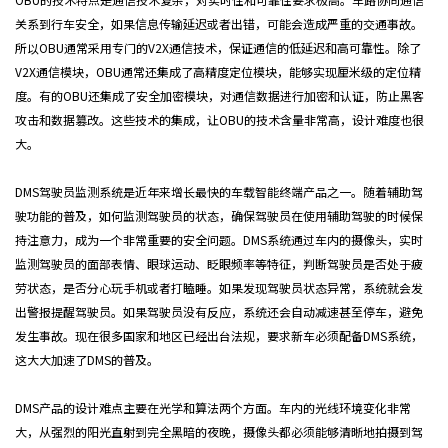
关系到行车安全，如果信息传输延迟或者出错，可能会造成严重的交通事故。
所以OBU通常采用专门的V2X通信技术，保证通信的低延迟和高可靠性。除了
V2X通信模块，OBU通常还集成了高精度定位模块，能够实现厘米级的定位精
度。有的OBU还集成了安全加密模块，对通信数据进行加密和认证，防止黑客
攻击和数据篡改。这些技术的集成，让OBU的技术含量非常高，设计难度也很
大。
DMS驾驶员监测系统是近年来增长最快的车载智能终端产品之一。随着辅助驾
驶功能的普及，如何监测驾驶员的状态，确保驾驶员在使用辅助驾驶的时候保
持注意力，成为一个非常重要的安全问题。DMS系统通过车内的摄像头，实时
监测驾驶员的面部表情、眼球运动、眨眼频率等特征，判断驾驶员是否处于疲
劳状态，是否分心玩手机或者打瞌睡。如果发现驾驶员状态异常，系统就会发
出警报提醒驾驶员。如果驾驶员没有反应，系统还会自动减速甚至停车，避免
发生事故。现在很多国家和地区已经出台法规，要求新车必须配备DMS系统，
这大大加速了DMS的普及。
DMS产品的设计难点主要在光学和算法两个方面。车内的光线环境变化非常
大，从强烈的阳光直射到完全黑暗的夜晚，摄像头都必须能够清晰地拍摄到驾