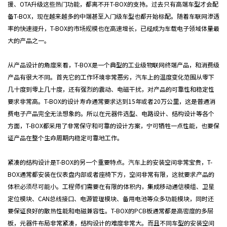
援、OTA升级这些热门功能，都离不开T-BOX的支持。过去只有高端车型才会配
备T-BOX，现在越来越多的中端甚至入门级车型也都开始标配。随着车联网渗透
率的快速提升，T-BOX的市场规模也在高速增长，已经成为车载电子领域体量最
大的产品之一。
从产品设计的角度来看，T-BOX是一个典型的工业级物联网终端产品，和消费级
产品有很大不同。首先它的工作环境非常恶劣，汽车上的温度变化范围从零下
几十度到零上几十度，还有强烈的震动、电磁干扰，对产品的可靠性和稳定性
要求非常高。T-BOX的设计寿命通常要求达到15年或者20万公里，这是普通消
费电子产品完全无法想象的。所以在元器件选型、电路设计、结构设计等各个
方面，T-BOX都采用了非常保守和可靠的设计方案，宁可牺牲一点性能，也要保
证产品在整个生命周期内稳定可靠地工作。
紧凑的结构设计是T-BOX的另一个重要特点。汽车上的安装空间非常宝贵，T-
BOX通常都安装在仪表盘内部或者座椅下方，空间非常有限，这就要求产品的
体积必须尽可能小。工程师们需要在有限的体积内，集成移动通信模组、卫星
定位模块、CAN总线接口、电源管理模块、备用电池等众多功能模块，同时还
要保证良好的散热性能和电磁兼容性。T-BOX的PCB板通常都是高密度的多层
板，元器件布局非常紧凑，结构设计的难度非常大。而且不同车型的安装空间