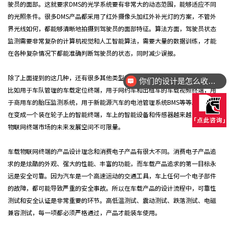
驶员的面部。这就要求DMS的光学系统要有非常大的动态范围，能够适应不同
的光照条件。很多DMS产品都采用了红外摄像头加红外补光灯的方案，不管外
界光线如何，都能够清晰地拍摄到驾驶员的面部特征。算法方面，驾驶员状态
监测需要非常复杂的计算机视觉和人工智能算法，需要大量的数据训练，才能
在各种复杂情况下都能准确判断驾驶员的状态，同时减少误报。
你们的设计是怎么收费的呢？
除了上面提到的这几种，还有很多其他类型的车载物联网终端也在快速发展。
设计的方案都可以落地量产吗？
比如用于车队管理的车载定位终端，用于网约车和出租车的车载视频终端，用
于商用车的胎压监测系统，用于新能源汽车的电池管理系统BMS等等。汽车正
在变成一个装在轮子上的智能终端，车上的智能设备和传感器越来越多，车载
物联网终端市场的未来发展空间不可限量。
车载物联网终端的产品设计理念和消费电子产品有很大不同。消费电子产品追
求的是炫酷的外观、强大的性能、丰富的功能，而车载产品追求的第一目标永
远是安全可靠。因为汽车是一个高速运动的交通工具，车上任何一个电子部件
的故障，都可能导致严重的安全事故。所以在车载产品的设计流程中，可靠性
测试和安全认证是非常重要的环节。高低温测试、震动测试、跌落测试、电磁
兼容测试，每一项都必须严格通过，产品才能装车使用。