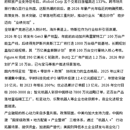
府释放产业支持信号后，iRobot Corp 五个交易日涨幅高达 133%，跨市场共
振行情凸显行业热度。这股热潮的背后，是 2026 年量产元年临近的明确预期，
政策支持、技术突破、订单落地形成三重利好，推动行业从 “概念炒作” 稳步
迈向 “业绩兑现”。
全球量产竞速已进入倒计时。海外赛道上，特斯拉作为行业标杆引领浪潮，
2026 年 Q1 将发布 Gen3 量产机型，年底前启动加州弗里蒙特工厂 100 万台产
能生产线，后续得克萨斯州奥斯汀工厂将打造 1000 万台级产能基地，长期规划
直指亿级规模，其 “万亿美金薪酬计划” 更将 100 万台交付量纳入核心考核。
Figure AI 完成 390 亿美元 C 轮融资，BotQ 工厂年产能达 1.2 万台，2026 年计
划扩产至 10 万台，已与宝马等客户推进场景落地。
国内市场呈现 “整机 + 零部件 + 政策” 协同发力的生态格局，2025 年以来订
单潮集中爆发。宇树科技完成 IPO 辅导并投建 12.4 亿元超级工厂，年营收突破
10 亿元，较 2023 年增长 200%；优必选累计订单超 13 亿元，2026 年交付目
标 2000-3000 台；智元机器人斩获中国移动 7800 万元战略订单，近百台产品
落地富临精工工厂，松足动力、乐聚机器人等企业也收获颇丰，商业化进程全
面提速。
产业破局的核心动力来自多重共振。政策层面，中美均加大支持力度，中国构
建 “国家级政策 + 地方配套 + 产业整顿” 三维体系，通过 “机器人 +” 行动
拓展场景、提供资金，加速国产替代；美国则降低本土企业研发与商业化门