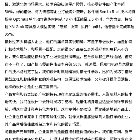
槛，激活北美市场需求。技术突破扫清量产障碍，核心零部件国产化率超
50%，绿的谐波、柯力传感等企业打破海外垄断；软件端 Sim to Real 技术将特
斯拉 Optimus 单个动作训练时间从 48 小时压缩至 2.5 小时，华为盘古、特斯
拉 XAI Grok 等具身大模型实现 “感知 - 决策 - 执行” 闭环，语音指令完成率超
95%。
接触过不少机器人企业，他们的痛点其实很明确：不是不想做设计，而是怕设
计和技术脱节、和场景不匹配。之前很多产品要么是外观好看但用起来不方
便，要么是功能达标却在工业场景里显得笨重，甚至没法和生产线适配。但现
在不一样了，国产核心零部件市占率突破 50%，减速器、伺服电机这些关键部
件的技术路线定了型，我们设计时就能精准对接硬件参数，比如为灵巧手搭配
微型丝杠和腱绳保护套的外观结构，既保证技术性能，又能提升操作灵活性，
这样的设计才是企业真正需要的。
产品专利和各类知识产权的持有现在也是企业的核心需求。人形机器人的技术
迭代快，我们在设计中会针对灵巧手结构、轻量化机身造型这些关键环节做创
新，把这些设计亮点转化为专利。这些专利不是摆设，而是能落地到产品上，
让企业在订单竞争中拥有差异化优势，就像文档里那些拿到大额订单的企业，
其产品背后往往藏着经过专利转化的设计巧思。
随着量产元年到来，企业需要的是能直接创造价值的设计。我们把专利、新产
品开发和成果转化串起来，让设计从概念阶段就对接市场需求，帮助企业在这