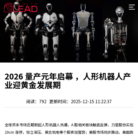
首
页
案
例
服
务
专
项
报
2026 量产元年启幕 ，人形机器人产
价
新
业迎黄金发展期
闻
关
阅读：792 更新时间：2025-12-15 11:22:37
于
全球资本市场近期掀起人形机器人热潮，A 股相关板块触底反弹，力星股份实现
20cm 涨停，恒立液压、昊志机电等个股表现强势；美股市场同步躁动，美国政