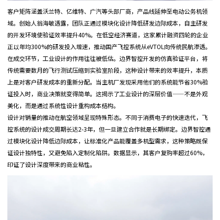
客户矩阵涵盖沃兰特、亿维特、广汽等头部厂商，产品线延伸至电动公务机领
域。创始人翁海敏透露，团队正通过模块化设计降低研发边际成本，自主研发
的开发环境使验证效率提升40%。在低空经济赛道，这家累计融资四轮的企业
正以年均300%的研发投入增速，推动国产飞控系统从eVTOL向传统民航渗透。
在成交环节，工业设计的作用往往被低估。边界智控开发的仿真验证平台，将
传统需要数月的飞行测试压缩到实验室阶段，这种设计带来的效率提升，本质
上是对客户研发成本的重新分配。当主机厂发现采用他们的系统能节省30%验
证投入时，商业决策就变得简单。这揭示了工业设计的深层价值——不是外观
美化，而是通过系统性设计重构成本结构。
设计对销量的推动在航空领域呈现特殊形态。不同于消费电子的快速迭代，飞
控系统的设计成交周期长达2-3年，但一旦建立合作就是长期绑定。边界智控通
过模块化设计降低边际成本，让标准化产品能覆盖多机型需求，这种策略既保
证设计独特性，又避免陷入定制化陷阱。数据显示，其客户复购率超过60%，
印证了设计深度带来的商业粘性。