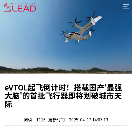
首
页
案
例
服
务
专
项
报
价
新
eVTOL起飞倒计时！搭载国产'最强
闻
关
大脑'的首批飞行器即将划破城市天
于
际
阅读：1116 更新时间：2025-04-17 14:07:13