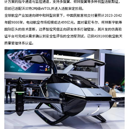
计方案的指令通道与监控通道，支持多旋翼、倾转旋翼等多种机型适航取证，
目前已适配沃兰特2吨级eVTOL并进入适航审定阶段。
全球航空产业加速向碳中和转型背景下，中国民航客机交付量预计2023-2042
年超9000架，电动航空市场规模或达499亿元。面对霍尼韦尔、柯林斯宇航等
国际巨头的技术垄断，边界智控凭借正向研发体系打破壁垒，其开发的仿真验
证平台可完成从需求确认到安全性评估的全流程测试，已获AS9100D航空航天
质量管理体系认证。