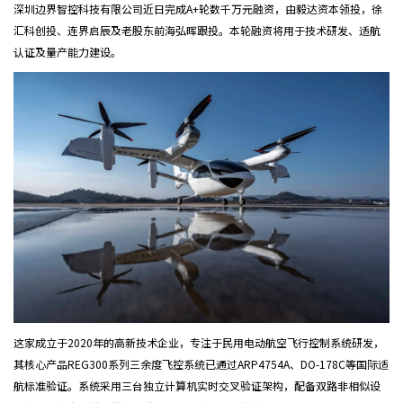
深圳边界智控科技有限公司近日完成A+轮数千万元融资，由毅达资本领投，徐
汇科创投、连界启辰及老股东前海弘晖跟投。本轮融资将用于技术研发、适航
认证及量产能力建设。
这家成立于2020年的高新技术企业，专注于民用电动航空飞行控制系统研发，
其核心产品REG300系列三余度飞控系统已通过ARP4754A、DO-178C等国际适
航标准验证。系统采用三台独立计算机实时交叉验证架构，配备双路非相似设